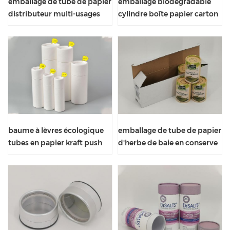
emballage de tube de papier
emballage biodégradable
distributeur multi-usages
cylindre boîte papier carton
avec fenêtre
canettes bord roulé
baume à lèvres écologique
emballage de tube de papier
tubes en papier kraft push
d'herbe de baie en conserve
up
d'aliments naturels de
qualité alimentaire