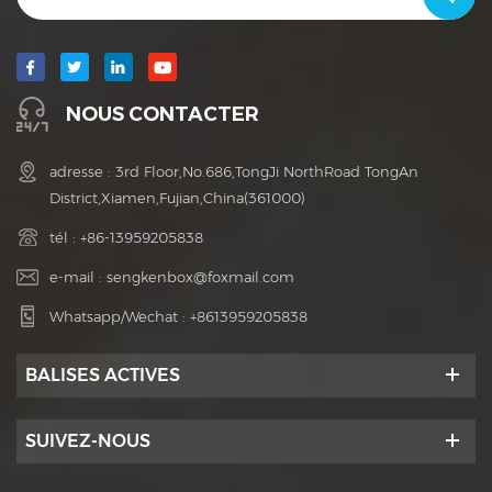
NOUS CONTACTER
adresse : 3rd Floor,No.686,TongJi NorthRoad TongAn
District,Xiamen,Fujian,China(361000)
tél :
+86-13959205838
e-mail :
sengkenbox@foxmail.com
Whatsapp/Wechat :
+8613959205838
BALISES ACTIVES
SUIVEZ-NOUS