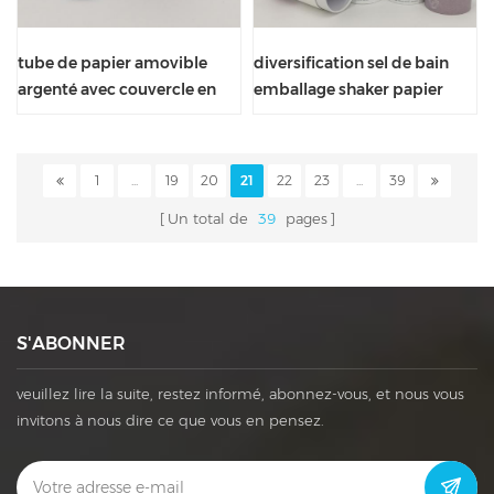
tube de papier amovible
diversification sel de bain
argenté avec couvercle en
emballage shaker papier
étain
carton tube
1
...
19
20
21
22
23
...
39
Un total de
39
pages
S'ABONNER
veuillez lire la suite, restez informé, abonnez-vous, et nous vous
invitons à nous dire ce que vous en pensez.