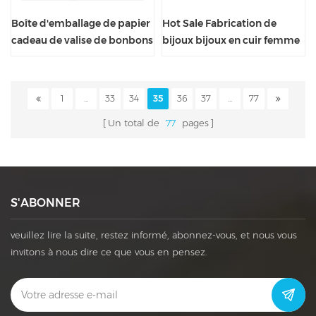
Boîte d'emballage de papier
Hot Sale Fabrication de
cadeau de valise de bonbons
bijoux bijoux en cuir femme
de vêtements de bébé fille
Boîte d'affichage de luxe
1
...
33
34
35
36
37
...
77
Un total de
77
pages
S'ABONNER
veuillez lire la suite, restez informé, abonnez-vous, et nous vous
invitons à nous dire ce que vous en pensez.