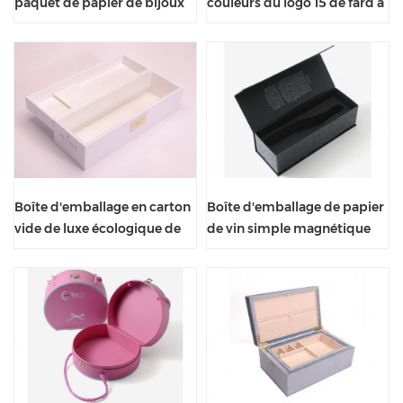
paquet de papier de bijoux
couleurs du logo 15 de fard à
de pliage de couleur simple
paupières de surface de laser
avec le ruban
avec le miroir
Boîte d'emballage en carton
Boîte d'emballage de papier
vide de luxe écologique de
de vin simple magnétique
cadeau magnétique
pliable de cadeau de
fantaisie de personnalisation