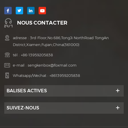
NOUS CONTACTER
adresse : 3rd Floor,No.686,TongJi NorthRoad TongAn
District,Xiamen,Fujian,China(361000)
tél :
+86-13959205838
e-mail :
sengkenbox@foxmail.com
Whatsapp/Wechat :
+8613959205838
BALISES ACTIVES
SUIVEZ-NOUS